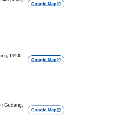
Google Map
ang, 13400,
Google Map
sir Gudang,
Google Map