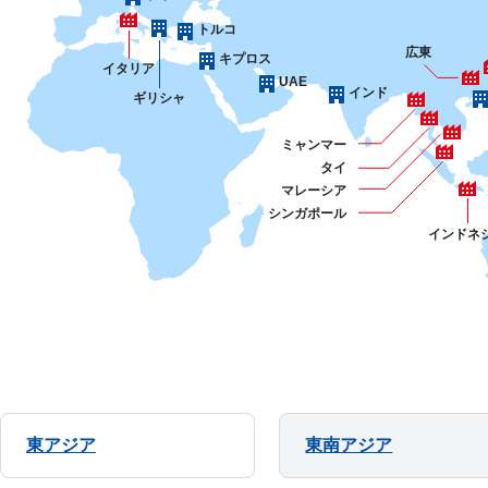
トルコ
広東
キプロス
イタリア
UAE
インド
ギリシャ
ミャンマー
タイ
マレーシア
シンガポール
インドネ
東アジア
東南アジア