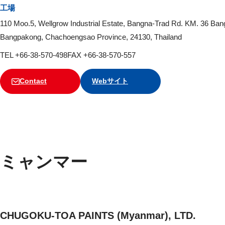
工場
110 Moo.5, Wellgrow Industrial Estate, Bangna-Trad Rd. KM. 36 Ba
Bangpakong, Chachoengsao Province, 24130, Thailand
TEL +66-38-570-498
FAX +66-38-570-557
Contact
Webサイト
ミャンマー
CHUGOKU-TOA PAINTS (Myanmar), LTD.