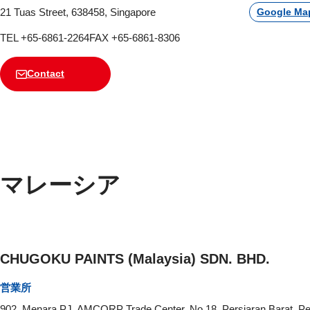
21 Tuas Street, 638458, Singapore
Google Ma
TEL +65-6861-2264
FAX +65-6861-8306
Contact
マレーシア
CHUGOKU PAINTS (Malaysia) SDN. BHD.
営業所
902, Menara PJ, AMCORP Trade Center, No.18, Persiaran Barat, Pet