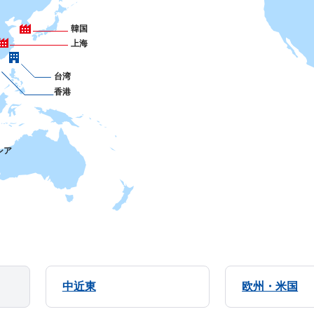
韓国
上海
台湾
香港
シア
中近東
欧州・米国