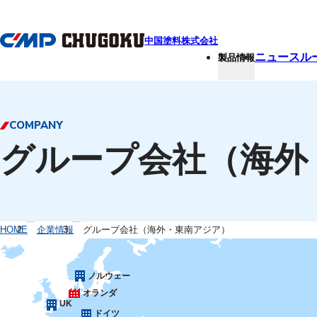
本文へ移動
中国塗料株式会社
ニュースル
製品情報
COMPANY
グループ会社（海外
HOME
企業情報
グループ会社（海外・東南アジア）
ノルウェー
オランダ
UK
ドイツ