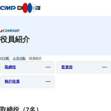
本文へ移動
COMPANY
役員紹介
HOME
企業情報
役員紹介
取締役
監査役
執行役員
取締役（7名）