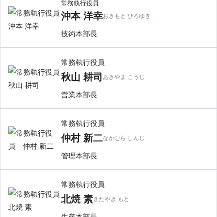
常務執行役員
沖本 洋幸
おきもと ひろゆき
技術本部長
常務執行役員
秋山 耕司
あきやま こうじ
営業本部長
常務執行役員
仲村 新二
なかむら しんじ
管理本部長
常務執行役員
北焼 素
きたやき もと
生産本部長