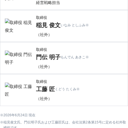
経営戦略担当
取締役
稲見 俊文
いなみ としふみ
※
（社外）
取締役
門伝 明子
もんでん あきこ
※
（社外）
取締役
工藤 匠
くどう たくみ
※
（社外）
2026年6月24日 現在
稲見俊文氏、門伝明子氏および工藤匠氏は、会社法第2条第15号に定める社外取
締役です。