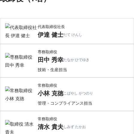
代表取締役社長
伊達 健士
だて けんし
専務取締役
田中 秀幸
たなか ひでゆき
技術・生産担当
常務取締役
小林 克徳
こばやし かつのり
管理・コンプライアンス担当
常務取締役
清水 貴夫
しみず たかお