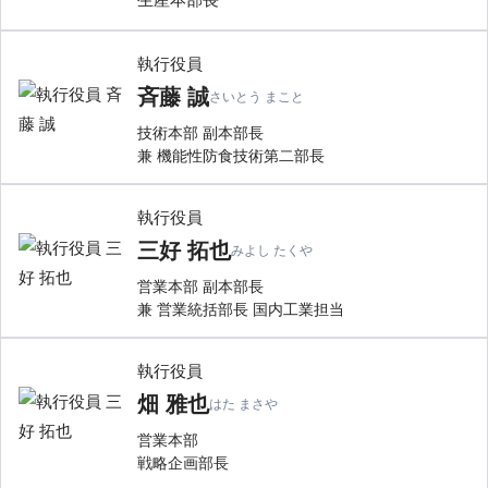
執行役員
斉藤 誠
さいとう まこと
技術本部 副本部長
兼 機能性防食技術第二部長
執行役員
三好 拓也
みよし たくや
営業本部 副本部長
兼 営業統括部長 国内工業担当
執行役員
畑 雅也
はた まさや
営業本部
戦略企画部長