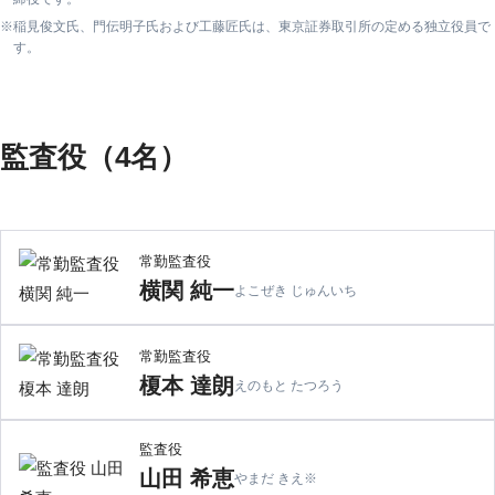
稲見俊文氏、門伝明子氏および工藤匠氏は、東京証券取引所の定める独立役員で
す。
監査役（4名）
常勤監査役
横関 純一
よこぜき じゅんいち
常勤監査役
榎本 達朗
えのもと たつろう
監査役
山田 希恵
やまだ きえ
※