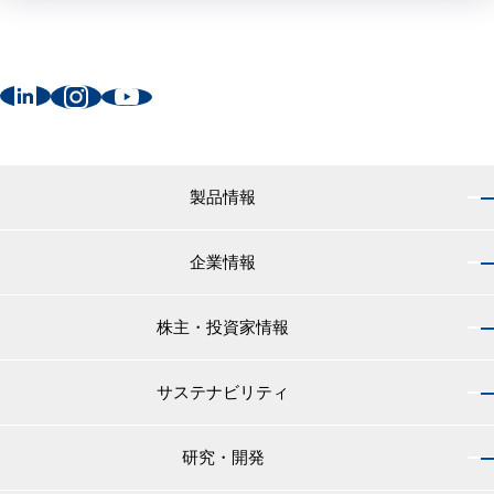
製品情報
企業情報
製品情報 トップ
船舶用塗料分野
株主・投資家情報
企業情報 トップ
外航船・内航船用塗料
社長のご挨拶
小型船舶・漁船用塗料・漁網用防汚剤
サステナビリティ
株主・投資家情報 トップ
経営理念
プレジャーボート・ヨット用塗料
IRニュース
役員紹介
研究・開発
サステナビリティ トップ
工業用塗料分野
経営方針
会社概要