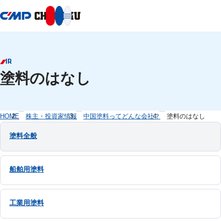
本文へ移動
IR
塗料のはなし
HOME
株主・投資家情報
中国塗料ってどんな会社？
塗料のはなし
塗料全般
船舶用塗料
工業用塗料