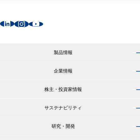
製品情報
企業情報
製品情報 トップ
船舶用塗料分野
株主・投資家情報
企業情報 トップ
外航船・内航船用塗料
社長のご挨拶
小型船舶・漁船用塗料・漁網用防汚剤
サステナビリティ
株主・投資家情報 トップ
経営理念
プレジャーボート・ヨット用塗料
IRニュース
役員紹介
研究・開発
サステナビリティ トップ
工業用塗料分野
経営方針
会社概要
マテリアリティ
IRライブラリ
一般構造物・重防食用塗料
沿革