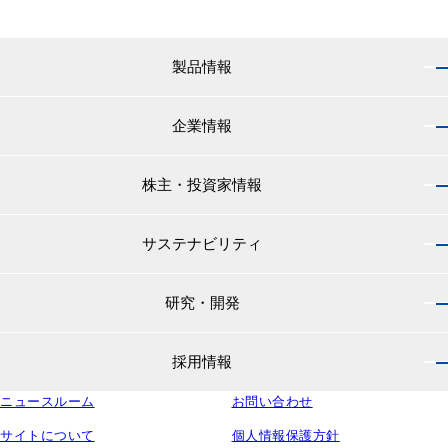
製品情報
企業情報
製品情報 トップ
船舶用塗料分野
株主・投資家情報
企業情報 トップ
外航船・内航船用塗料
社長のご挨拶
小型船舶・漁船用塗料・漁網用防汚剤
サステナビリティ
株主・投資家情報 トップ
経営理念
プレジャーボート・ヨット用塗料
IRニュース
役員紹介
研究・開発
サステナビリティ トップ
工業用塗料分野
経営方針
会社概要
マテリアリティ
IRライブラリ
一般構造物・重防食用塗料
沿革
採用情報
研究・開発 トップ
環境
株主・株式情報
高機能塗料
中国塗料の歴史
中国塗料の技術力
社会
中国塗料ってどんな会社？
ニュースルーム
建材用塗料
お問い合わせ
本社・支店・営業所
採用情報 トップ
ウェビナー
ガバナンス
財務・業績情報
特殊樹脂化学品（軌道用材料）
グループ会社
サイトについて
個人情報保護方針