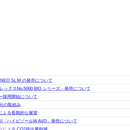
NEO SL M の発売について
クスNo.5000 BIO シリーズ」発売について
ー採用開始について
社の取組み
による長期的な展望
「ハイビゾールW AVD」発売について
による CO2排出量削減