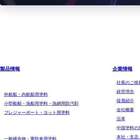
製品情報
企業情報
船舶用塗料分野
社長のご挨
経営理念
外航船・内航船用塗料
役員紹介
小型船舶・漁船用塗料・漁網用防汚剤
会社概要
プレジャーボート・ヨット用塗料
沿革
工業用塗料分野
中国塗料の
本社・支店
一般構造物・重防食用塗料