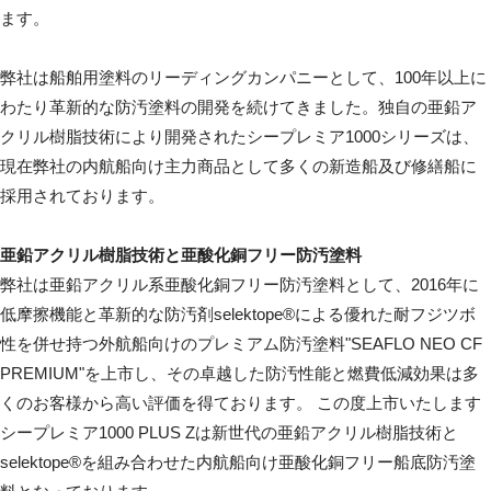
ます。
弊社は船舶用塗料のリーディングカンパニーとして、100年以上に
わたり革新的な防汚塗料の開発を続けてきました。独自の亜鉛ア
クリル樹脂技術により開発されたシープレミア1000シリーズは、
現在弊社の内航船向け主力商品として多くの新造船及び修繕船に
採用されております。
亜鉛アクリル樹脂技術と亜酸化銅フリー防汚塗料
弊社は亜鉛アクリル系亜酸化銅フリー防汚塗料として、2016年に
低摩擦機能と革新的な防汚剤selektope®による優れた耐フジツボ
性を併せ持つ外航船向けのプレミアム防汚塗料"SEAFLO NEO CF
PREMIUM"を上市し、その卓越した防汚性能と燃費低減効果は多
くのお客様から高い評価を得ております。 この度上市いたします
シープレミア1000 PLUS Zは新世代の亜鉛アクリル樹脂技術と
selektope®を組み合わせた内航船向け亜酸化銅フリー船底防汚塗