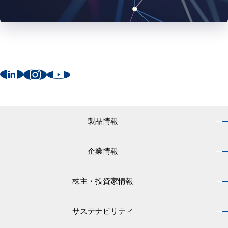
製品情報
企業情報
製品情報 トップ
船舶用塗料分野
株主・投資家情報
企業情報 トップ
外航船・内航船用塗料
社長のご挨拶
小型船舶・漁船用塗料・漁網用防汚剤
サステナビリティ
株主・投資家情報 トップ
経営理念
プレジャーボート・ヨット用塗料