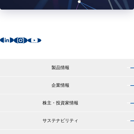
製品情報
企業情報
製品情報 トップ
船舶用塗料分野
株主・投資家情報
企業情報 トップ
外航船・内航船用塗料
社長のご挨拶
小型船舶・漁船用塗料・漁網用防汚剤
サステナビリティ
株主・投資家情報 トップ
経営理念
プレジャーボート・ヨット用塗料
IRニュース
役員紹介