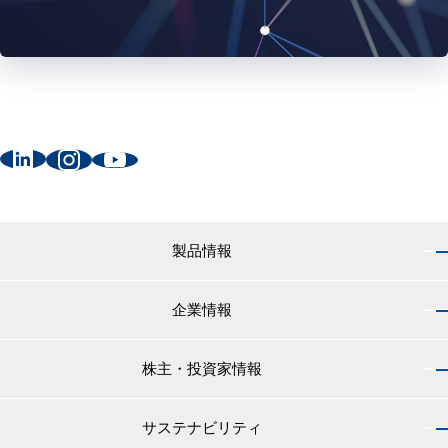
製品情報
企業情報
製品情報 トップ
船舶用塗料分野
株主・投資家情報
企業情報 トップ
外航船・内航船用塗料
社長のご挨拶
小型船舶・漁船用塗料・漁網用防汚剤
サステナビリティ
株主・投資家情報 トップ
経営理念