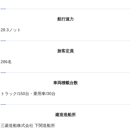
航行速力
28.3ノット
旅客定員
286名
車両積載台数
トラック/150台・乗用車/30台
建造造船所
三菱造船株式会社 下関造船所