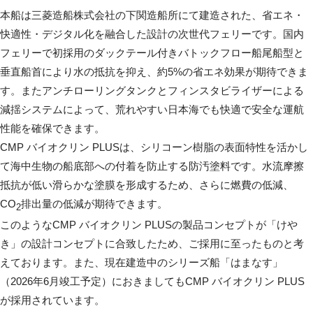
本船は三菱造船株式会社の下関造船所にて建造された、省エネ・
快適性・デジタル化を融合した設計の次世代フェリーです。国内
フェリーで初採用のダックテール付きバトックフロー船尾船型と
垂直船首により水の抵抗を抑え、約5%の省エネ効果が期待できま
す。またアンチローリングタンクとフィンスタビライザーによる
減揺システムによって、荒れやすい日本海でも快適で安全な運航
性能を確保できます。
CMP バイオクリン PLUSは、シリコーン樹脂の表面特性を活かし
て海中生物の船底部への付着を防止する防汚塗料です。水流摩擦
抵抗が低い滑らかな塗膜を形成するため、さらに燃費の低減、
CO
排出量の低減が期待できます。
2
このようなCMP バイオクリン PLUSの製品コンセプトが「けや
き」の設計コンセプトに合致したため、ご採用に至ったものと考
えております。また、現在建造中のシリーズ船「はまなす」
（2026年6月竣工予定）におきましてもCMP バイオクリン PLUS
が採用されています。