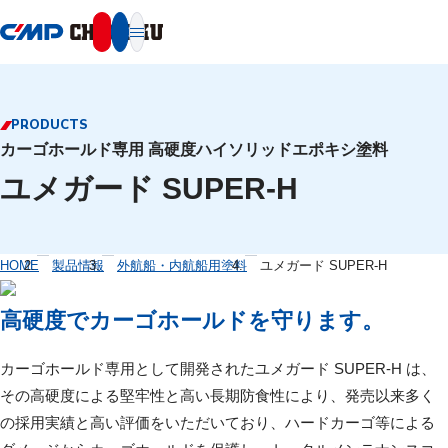
本文へ移動
PRODUCTS
カーゴホールド専用 高硬度ハイソリッドエポキシ塗料
ユメガード SUPER-H
HOME
製品情報
外航船・内航船用塗料
ユメガード SUPER-H
高硬度でカーゴホールドを守ります。
カーゴホールド専用として開発されたユメガード SUPER-H は、
その高硬度による堅牢性と高い長期防食性により、発売以来多く
の採用実績と高い評価をいただいており、ハードカーゴ等による