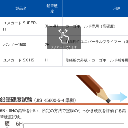
鉛筆硬
製品名
用途
度
ユメガード SUPER-
3H～4H
カーゴホールド専用（高硬度）
H
耐摩耗性ユニバーサルプライマー
（
バンノー1500
2H
スクロールできます
で）
ユメガード SX HS
H
修繕船の外板・カーゴホールド補修
6B～6Hの鉛筆を用い、所定の方法で塗膜の引っかき硬度を評価する鉛
筆硬度試験。