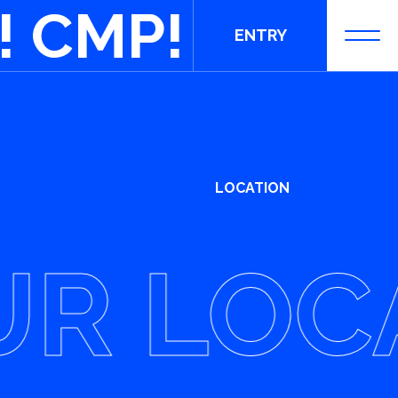
! CMP!
ENTRY
エントリー
LOCATION
 LOCAT