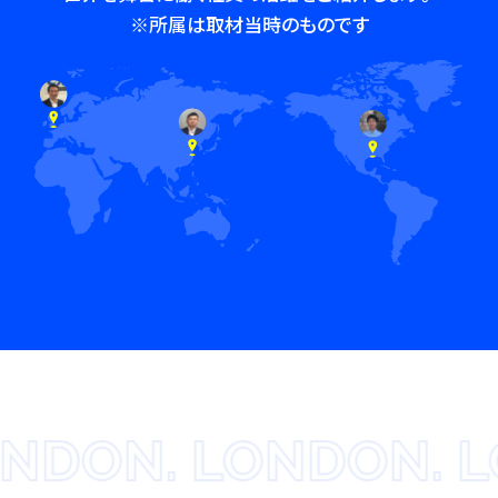
※所属は取材当時のものです
DON. LONDON. LO