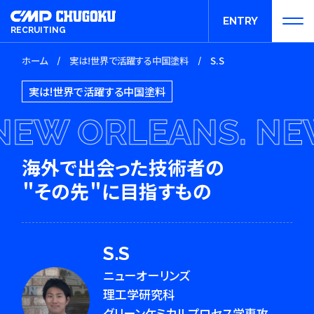
ENTRY
RECRUITING
ホーム
/
実は!世界で活躍する中国塗料
/
S.S
エントリー
実は!世界で活躍する中国塗料
EW ORLEANS. NEW
海外で出会った
技術者の
＂その先＂に目指すもの
S.S
ニューオーリンズ
理工学研究科
グリーンケミカルプロセス学専攻