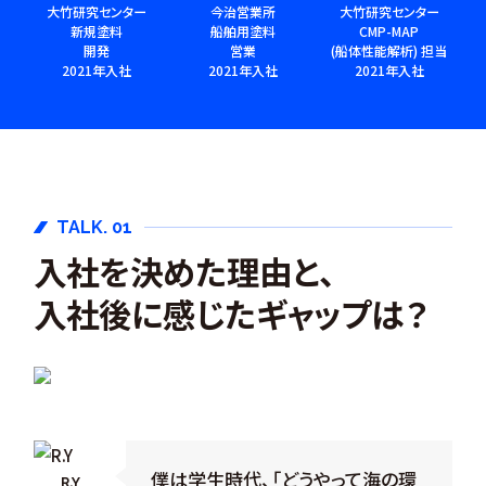
大竹研究センター
今治営業所
大竹研究センター
新規塗料
船舶用塗料
CMP-MAP
開発
営業
(船体性能解析) 担当
2021年入社
2021年入社
2021年入社
TALK. 01
入社を決めた理由と、
入社後に感じたギャップは？
僕は学生時代、「どうやって海の環
R.Y