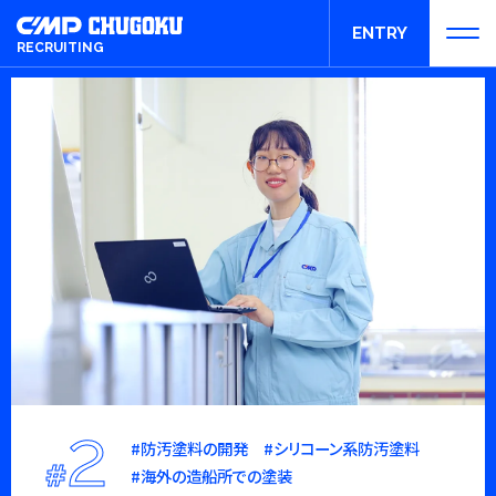
ENTRY
RECRUITING
エントリー
2
#防汚塗料の開発 #シリコーン系防汚塗料
#
#海外の造船所での塗装