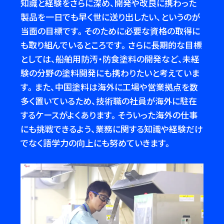
知識と経験をさらに深め、開発や改良に携わった
製品を一日でも早く世に送り出したい、というのが
当面の目標です。そのために必要な資格の取得に
も取り組んでいるところです。さらに長期的な目標
としては、船舶用防汚・防食塗料の開発など、未経
験の分野の塗料開発にも携わりたいと考えていま
す。また、中国塗料は海外に工場や営業拠点を数
多く置いているため、技術職の社員が海外に駐在
するケースがよくあります。そういった海外の仕事
にも挑戦できるよう、業務に関する知識や経験だけ
でなく語学力の向上にも努めていきます。