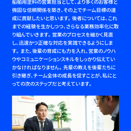
船舶用塗料の営業担当として、より多くのお客様と
強固な信頼関係を築き、その上でチーム目標の達
成に貢献したいと思います。後者については、これ
までの経験を生かしつつ、さらなる業務効率化に取
り組んでいきます。営業のプロセスを細かく見直
し、迅速かつ正確な対応を実践できるようにしま
す。また、後輩の育成にも力を入れ、営業のノウハ
ウやコミュニケーションスキルをしっかり伝えてい
かなければなりません。先輩の教えを後輩たちに
引き継ぎ、チーム全体の成長を促すことが、私にと
っての次のステップだと考えています。