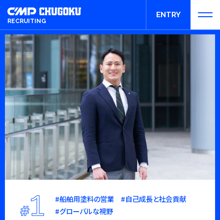
ENTRY
RECRUITING
エントリー
1
#船舶用塗料の営業 #自己成長と社会貢献
#
#グローバルな視野