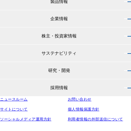
製品情報
企業情報
製品情報 トップ
船舶用塗料分野
株主・投資家情報
企業情報 トップ
外航船・内航船用塗料
社長のご挨拶
小型船舶・漁船用塗料・漁網用防汚剤
サステナビリティ
株主・投資家情報 トップ
経営理念
プレジャーボート・ヨット用塗料
IRニュース
役員紹介
研究・開発
サステナビリティ トップ
工業用塗料分野
経営方針
会社概要
マテリアリティ
IRライブラリ
一般構造物・重防食用塗料
沿革
採用情報
研究・開発 トップ
環境
株主・株式情報
高機能塗料
中国塗料の歴史
中国塗料の技術力
社会
中国塗料ってどんな会社？
ニュースルーム
建材用塗料
お問い合わせ
本社・支店・営業所
採用情報 トップ
ウェビナー
ガバナンス
財務・業績情報
特殊樹脂化学品（軌道用材料）
グループ会社
サイトについて
個人情報保護方針
新卒採用サイト
ESG関連資料
IRカレンダー
コンテナ用塗料
研究所・工場
ソーシャルメディア運用方針
利用者情報の外部送信について
キャリア採用