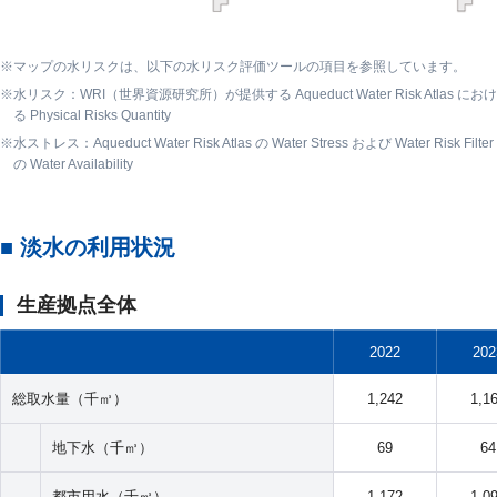
マップの水リスクは、以下の水リスク評価ツールの項目を参照しています。
水リスク：WRI（世界資源研究所）が提供する Aqueduct Water Risk Atlas におけ
る Physical Risks Quantity
水ストレス：Aqueduct Water Risk Atlas の Water Stress および Water Risk Filter
の Water Availability
■ 淡水の利用状況
生産拠点全体
2022
202
総取水量（千㎥）
1,242
1,1
地下水（千㎥）
69
64
都市用水（千㎥）
1,172
1,0