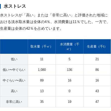
水ストレス
水ストレスが「高い」または「非常に高い」と評価された地域に
おける淡水取水量は全体の4％、水消費量は11％でした。一方で、
生産量は全体の42％を占めています。
水消費量（千
取水量（千㎥）
生産量（千t）
㎥）
低い
11
5
21
低い〜中ぐらい
1,080
136
86
中ぐらい〜高い
89
16
16
高い
13
0
43
非常に高い
35
19
47