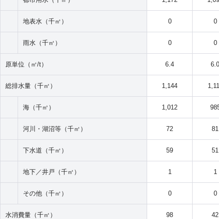
地表水（千㎥）
0
0
雨水（千㎥）
0
0
原単位（㎥/t）
6.4
6.
総排水量（千㎥）
1,144
1,1
海（千㎥）
1,012
98
河川・湖沼等（千㎥）
72
81
下水道（千㎥）
59
51
地下／井戸（千㎥）
1
1
その他（千㎥）
0
0
水消費量（千㎥）
98
42