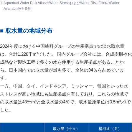
Aqueduct Water Risk AtlasのWater StressおよびWater Risk FilterのWater
Availabilityを参照
■ 取水量の地域分布
2024年度における中国塗料グループの生産拠点での淡水取水量
は、合計1,228千m³でした。 国内グループ会社には、合成樹脂や化
成品など製造工程で多くの水を使用する生産拠点があることか
ら、日本国内での取水量が最も多く、全体の94％を占めていま
す。
一方、中国、タイ、インドネシア、ミャンマー、韓国といった水
ストレスが高い地域にも生産拠点を有しており、これらの地域で
の取水量は48千m³と全取水量の4％で、取水量原単位は0.5m³／tで
した。
取水量（千㎥）
構成比（％）