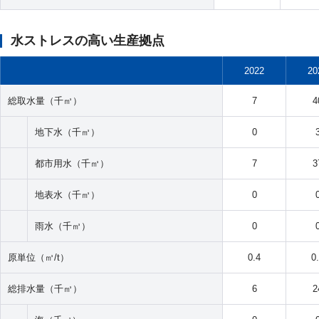
水ストレスの高い生産拠点
2022
20
総取水量（千㎥）
7
4
地下水（千㎥）
0
都市用水（千㎥）
7
3
地表水（千㎥）
0
雨水（千㎥）
0
原単位（㎥/t）
0.4
0
総排水量（千㎥）
6
2