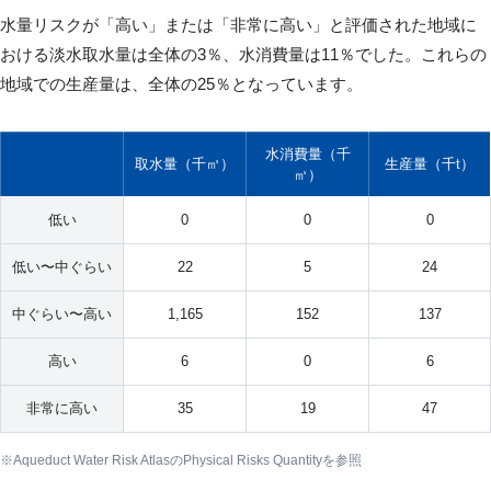
水量リスクが「高い」または「非常に高い」と評価された地域に
おける淡水取水量は全体の3％、水消費量は11％でした。これらの
地域での生産量は、全体の25％となっています。
水消費量（千
取水量（千㎥）
生産量（千t）
㎥）
低い
0
0
0
低い〜中ぐらい
22
5
24
中ぐらい〜高い
1,165
152
137
高い
6
0
6
非常に高い
35
19
47
Aqueduct Water Risk AtlasのPhysical Risks Quantityを参照