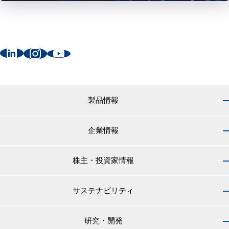
製品情報
企業情報
製品情報 トップ
船舶用塗料分野
株主・投資家情報
企業情報 トップ
外航船・内航船用塗料
社長のご挨拶
小型船舶・漁船用塗料・漁網用防汚剤
サステナビリティ
株主・投資家情報 トップ
経営理念
プレジャーボート・ヨット用塗料
IRニュース
役員紹介
研究・開発
サステナビリティ トップ
工業用塗料分野
経営方針
会社概要