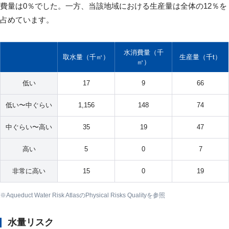
費量は0％でした。一方、当該地域における生産量は全体の12％を
占めています。
水消費量（千
取水量（千㎥）
生産量（千t）
㎥）
低い
17
9
66
低い〜中ぐらい
1,156
148
74
中ぐらい〜高い
35
19
47
高い
5
0
7
非常に高い
15
0
19
Aqueduct Water Risk AtlasのPhysical Risks Qualityを参照
水量リスク