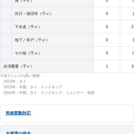
海（千㎥）
0
河川・湖沼等（千㎥）
0
下水道（千㎥）
6
2
地下／井戸（千㎥）
0
その他（千㎥）
0
水消費量（千㎥）
1
1
水ストレスの高い地域
2022年：タイ
2023年：中国、タイ、インドネシア
2024年：中国、タイ、インドネシア、ミャンマー、韓国
気候変動対応
水資源の保全