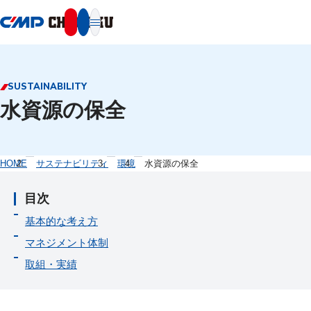
本文へ移動
SUSTAINABILITY
水資源の保全
HOME
サステナビリティ
環境
水資源の保全
目次
基本的な考え方
マネジメント体制
取組・実績