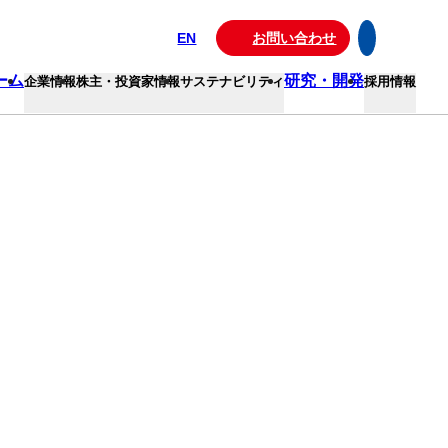
EN
お問い合わせ
ーム
研究・開発
企業情報
株主・投資家情報
サステナビリティ
採用情報
し、取締役会や監査役会を中心とした体制の強化に努めていま
業統治の実現に取り組んでまいります。