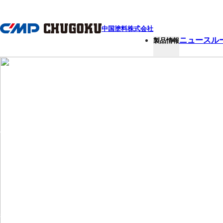
本文へ移動
中国塗料株式会社
ニュースル
製品情報
SUSTAINABILITY
ガバナンス
当社グループは、企業価値の持続的向上と透明性の確保を重視
役員の多様性や報酬制度の整備等を通じ、健全で信頼される企