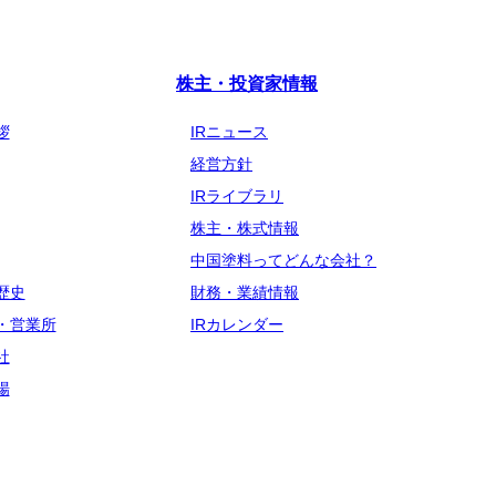
株主・投資家情報
拶
IRニュース
経営方針
IRライブラリ
株主・株式情報
中国塗料ってどんな会社？
歴史
財務・業績情報
・営業所
IRカレンダー
社
場