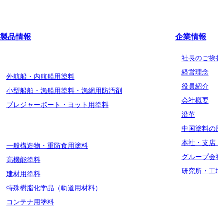
製品情報
企業情報
船舶用塗料分野
社長のご挨
経営理念
外航船・内航船用塗料
役員紹介
小型船舶・漁船用塗料・漁網用防汚剤
会社概要
プレジャーボート・ヨット用塗料
沿革
工業用塗料分野
中国塗料の
本社・支店
一般構造物・重防食用塗料
グループ会
高機能塗料
研究所・工
建材用塗料
特殊樹脂化学品（軌道用材料）
コンテナ用塗料