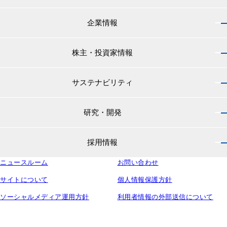
企業情報
製品情報 トップ
船舶用塗料分野
株主・投資家情報
企業情報 トップ
外航船・内航船用塗料
社長のご挨拶
小型船舶・漁船用塗料・漁網用防汚剤
サステナビリティ
株主・投資家情報 トップ
経営理念
プレジャーボート・ヨット用塗料
IRニュース
役員紹介
研究・開発
サステナビリティ トップ
工業用塗料分野
経営方針
会社概要
マテリアリティ
IRライブラリ
一般構造物・重防食用塗料
沿革
採用情報
研究・開発 トップ
環境
株主・株式情報
高機能塗料
中国塗料の歴史
中国塗料の技術力
社会
中国塗料ってどんな会社？
ニュースルーム
建材用塗料
お問い合わせ
本社・支店・営業所
採用情報 トップ
ウェビナー
ガバナンス
財務・業績情報
特殊樹脂化学品（軌道用材料）
グループ会社
サイトについて
個人情報保護方針
新卒採用サイト
ESG関連資料
IRカレンダー
コンテナ用塗料
研究所・工場
ソーシャルメディア運用方針
利用者情報の外部送信について
キャリア採用