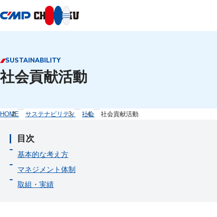
本文へ移動
SUSTAINABILITY
社会貢献活動
HOME
サステナビリティ
社会
社会貢献活動
目次
基本的な考え方
マネジメント体制
取組・実績