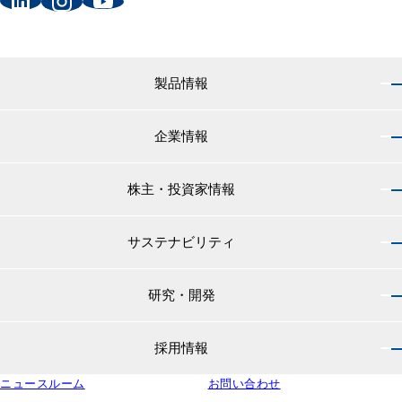
製品情報
企業情報
製品情報 トップ
船舶用塗料分野
株主・投資家情報
企業情報 トップ
外航船・内航船用塗料
社長のご挨拶
小型船舶・漁船用塗料・漁網用防汚剤
サステナビリティ
株主・投資家情報 トップ
経営理念
プレジャーボート・ヨット用塗料
IRニュース
役員紹介
研究・開発
サステナビリティ トップ
工業用塗料分野
経営方針
会社概要
マテリアリティ
IRライブラリ
一般構造物・重防食用塗料
沿革
採用情報
研究・開発 トップ
環境
株主・株式情報
高機能塗料
中国塗料の歴史
中国塗料の技術力
社会
中国塗料ってどんな会社？
ニュースルーム
建材用塗料
お問い合わせ
本社・支店・営業所