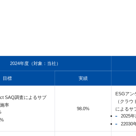
2024年度（対象：当社）
目標
実績
ESGア
mpact SAQ調査によるサプ
（クラウ
施率
98.0%
によるサ
%
2025
0%
2203