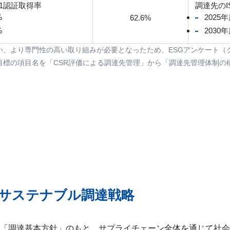
01認証取得率
調達先のI
%
2025
62.6%
%
2030
伴い、より専門性の高い取り組みが必要となったため、ESGアンケート
ィ目標の項目名を「CSR評価による調達先管理」から「調達先管理体制の
のサステナブル調達戦略
「調達基本方針」のもと、サプライチェーン全体を通じて社会