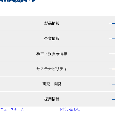
製品情報
企業情報
製品情報 トップ
船舶用塗料分野
株主・投資家情報
企業情報 トップ
外航船・内航船用塗料
社長のご挨拶
小型船舶・漁船用塗料・漁網用防汚剤
サステナビリティ
株主・投資家情報 トップ
経営理念
プレジャーボート・ヨット用塗料
IRニュース
役員紹介
研究・開発
サステナビリティ トップ
工業用塗料分野
経営方針
会社概要
マテリアリティ
IRライブラリ
一般構造物・重防食用塗料
沿革
採用情報
研究・開発 トップ
環境
株主・株式情報
高機能塗料
中国塗料の歴史
中国塗料の技術力
社会
中国塗料ってどんな会社？
ニュースルーム
建材用塗料
お問い合わせ
本社・支店・営業所
採用情報 トップ