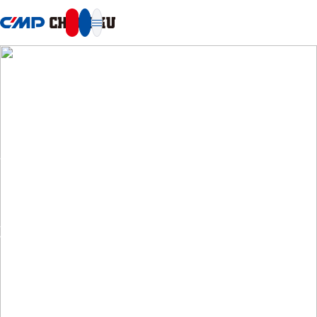
本文へ移動
SUSTAINABILITY
サステナビリティ
塗り替えよう、サステナブルな未来へと。