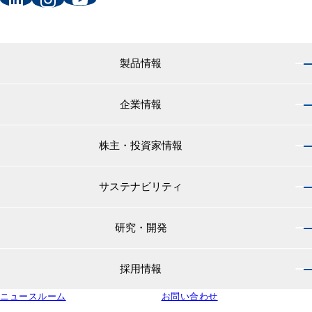
製品情報
企業情報
製品情報 トップ
船舶用塗料分野
株主・投資家情報
企業情報 トップ
外航船・内航船用塗料
社長のご挨拶
小型船舶・漁船用塗料・漁網用防汚剤
サステナビリティ
株主・投資家情報 トップ
経営理念
プレジャーボート・ヨット用塗料
IRニュース
役員紹介
研究・開発
サステナビリティ トップ
工業用塗料分野
経営方針
会社概要
マテリアリティ
IRライブラリ
一般構造物・重防食用塗料
沿革
採用情報
研究・開発 トップ
環境
株主・株式情報
高機能塗料
中国塗料の歴史
中国塗料の技術力
社会
中国塗料ってどんな会社？
ニュースルーム
建材用塗料
お問い合わせ
本社・支店・営業所
採用情報 トップ