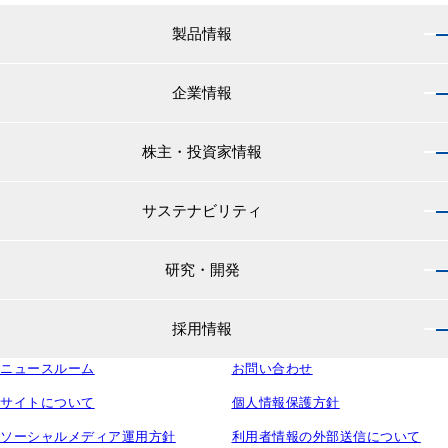
製品情報
企業情報
製品情報 トップ
船舶用塗料分野
株主・投資家情報
企業情報 トップ
外航船・内航船用塗料
社長のご挨拶
小型船舶・漁船用塗料・漁網用防汚剤
サステナビリティ
株主・投資家情報 トップ
経営理念
プレジャーボート・ヨット用塗料
IRニュース
役員紹介
研究・開発
サステナビリティ トップ
工業用塗料分野
経営方針
会社概要
マテリアリティ
IRライブラリ
一般構造物・重防食用塗料
沿革
採用情報
研究・開発 トップ
環境
株主・株式情報
高機能塗料
中国塗料の歴史
中国塗料の技術力
社会
中国塗料ってどんな会社？
ニュースルーム
建材用塗料
お問い合わせ
本社・支店・営業所
採用情報 トップ
ウェビナー
ガバナンス
財務・業績情報
特殊樹脂化学品（軌道用材料）
グループ会社
サイトについて
個人情報保護方針
新卒採用サイト
ESG関連資料
IRカレンダー
コンテナ用塗料
研究所・工場
ソーシャルメディア運用方針
利用者情報の外部送信について