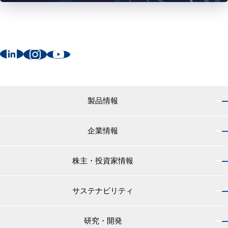
製品情報
企業情報
製品情報 トップ
船舶用塗料分野
株主・投資家情報
企業情報 トップ
外航船・内航船用塗料
社長のご挨拶
小型船舶・漁船用塗料・漁網用防汚剤
サステナビリティ
株主・投資家情報 トップ
経営理念
プレジャーボート・ヨット用塗料
IRニュース
役員紹介
研究・開発
サステナビリティ トップ
工業用塗料分野
経営方針
会社概要