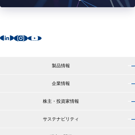
製品情報
企業情報
製品情報 トップ
船舶用塗料分野
株主・投資家情報
企業情報 トップ
外航船・内航船用塗料
社長のご挨拶
小型船舶・漁船用塗料・漁網用防汚剤
サステナビリティ
株主・投資家情報 トップ
経営理念
プレジャーボート・ヨット用塗料
IRニュース
役員紹介