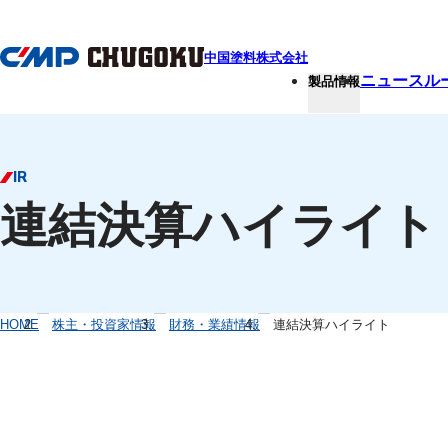
本文へ移動
中国塗料株式会社
ニュースル
製品情報
IR
連結決算ハイライト
HOME
株主・投資家情報
財務・業績情報
連結決算ハイライト