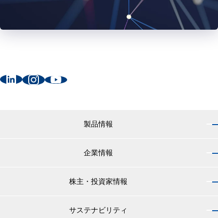
製品情報
企業情報
製品情報 トップ
船舶用塗料分野
株主・投資家情報
企業情報 トップ
外航船・内航船用塗料
社長のご挨拶
小型船舶・漁船用塗料・漁網用防汚剤
サステナビリティ
株主・投資家情報 トップ
経営理念