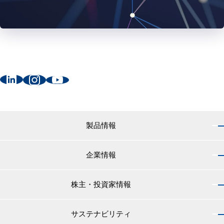
製品情報
企業情報
製品情報 トップ
船舶用塗料分野
株主・投資家情報
企業情報 トップ
外航船・内航船用塗料
社長のご挨拶
小型船舶・漁船用塗料・漁網用防汚剤
サステナビリティ
株主・投資家情報 トップ
経営理念