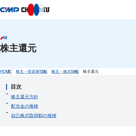
本文へ移動
IR
株主還元
HOME
株主・投資家情報
株主・株式情報
株主還元
目次
株主還元方針
配当金の推移
自己株式取得額の推移