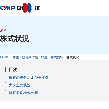
本文へ移動
IR
株式状況
HOME
株主・投資家情報
株主・株式情報
株式状況
目次
株式の総数および株主数
大株主の状況
所有者別株式分布