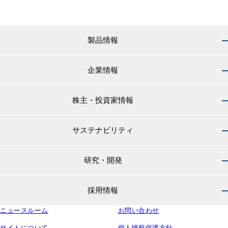
製品情報
企業情報
製品情報 トップ
船舶用塗料分野
株主・投資家情報
企業情報 トップ
外航船・内航船用塗料
社長のご挨拶
小型船舶・漁船用塗料・漁網用防汚剤
サステナビリティ
株主・投資家情報 トップ
経営理念
プレジャーボート・ヨット用塗料
IRニュース
役員紹介
研究・開発
サステナビリティ トップ
工業用塗料分野
経営方針
会社概要
マテリアリティ
IRライブラリ
一般構造物・重防食用塗料
沿革
採用情報
研究・開発 トップ
環境
株主・株式情報
高機能塗料
中国塗料の歴史
中国塗料の技術力
社会
中国塗料ってどんな会社？
ニュースルーム
建材用塗料
お問い合わせ
本社・支店・営業所
採用情報 トップ
ウェビナー
ガバナンス
財務・業績情報
特殊樹脂化学品（軌道用材料）
グループ会社
サイトについて
個人情報保護方針