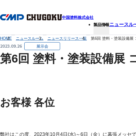
本文へ移動
中国塗料株式会社
ニュースル
製品情報
HOME
ニュースルーム
ニュースリリース一覧
第6回 塗料・塗装設備展
2023.09.26
展示会
第6回 塗料・塗装設備展
お客様 各位
弊社はこの度、2023年10月4日(水)～6日（金）に幕張メ