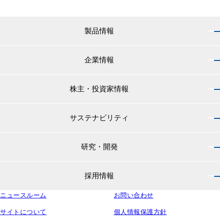
製品情報
企業情報
製品情報 トップ
船舶用塗料分野
株主・投資家情報
企業情報 トップ
外航船・内航船用塗料
社長のご挨拶
小型船舶・漁船用塗料・漁網用防汚剤
サステナビリティ
株主・投資家情報 トップ
経営理念
プレジャーボート・ヨット用塗料
IRニュース
役員紹介
研究・開発
サステナビリティ トップ
工業用塗料分野
経営方針
会社概要
マテリアリティ
IRライブラリ
一般構造物・重防食用塗料
沿革
採用情報
研究・開発 トップ
環境
株主・株式情報
高機能塗料
中国塗料の歴史
中国塗料の技術力
社会
中国塗料ってどんな会社？
ニュースルーム
建材用塗料
お問い合わせ
本社・支店・営業所
採用情報 トップ
ウェビナー
ガバナンス
財務・業績情報
特殊樹脂化学品（軌道用材料）
グループ会社
サイトについて
個人情報保護方針