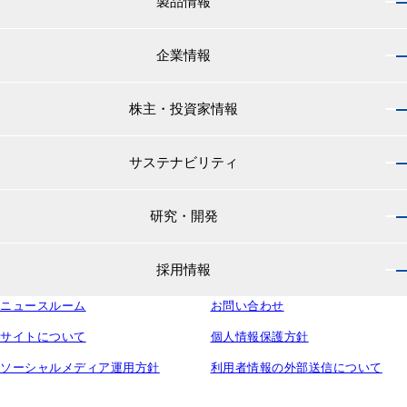
製品情報
企業情報
製品情報 トップ
船舶用塗料分野
株主・投資家情報
企業情報 トップ
外航船・内航船用塗料
社長のご挨拶
小型船舶・漁船用塗料・漁網用防汚剤
サステナビリティ
株主・投資家情報 トップ
経営理念
プレジャーボート・ヨット用塗料
IRニュース
役員紹介
研究・開発
サステナビリティ トップ
工業用塗料分野
経営方針
会社概要
マテリアリティ
IRライブラリ
一般構造物・重防食用塗料
沿革
採用情報
研究・開発 トップ
環境
株主・株式情報
高機能塗料
中国塗料の歴史
中国塗料の技術力
社会
中国塗料ってどんな会社？
ニュースルーム
建材用塗料
お問い合わせ
本社・支店・営業所
採用情報 トップ
ウェビナー
ガバナンス
財務・業績情報
特殊樹脂化学品（軌道用材料）
グループ会社
サイトについて
個人情報保護方針
新卒採用サイト
ESG関連資料
IRカレンダー
コンテナ用塗料
研究所・工場
ソーシャルメディア運用方針
利用者情報の外部送信について
キャリア採用