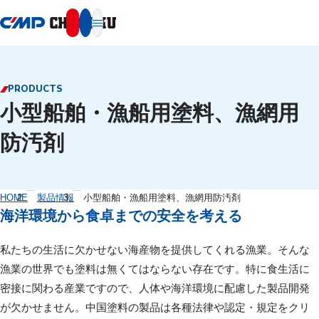
本文へ移動
PRODUCTS
小型船舶・漁船用塗料、漁網用
防汚剤
HOME
製品情報
小型船舶・漁船用塗料、漁網用防汚剤
海洋環境から食卓までの安全を考える
私たちの生活に欠かせない海産物を提供してくれる漁業。そんな
漁業の世界でも塗料は無くてはならない存在です。特に食生活に
密接に関わる産業ですので、人体や海洋環境に配慮した製品開発
が欠かせません。中国塗料の製品は各種法律や認定・規定をクリ