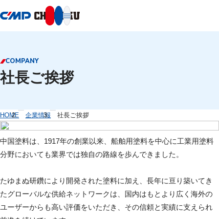
本文へ移動
COMPANY
社長ご挨拶
HOME
企業情報
社長ご挨拶
中国塗料は、1917年の創業以来、船舶用塗料を中心に工業用塗料
分野においても業界では独自の路線を歩んできました。
たゆまぬ研鑽により開発された塗料に加え、長年に亘り築いてき
たグローバルな供給ネットワークは、国内はもとより広く海外の
ユーザーからも高い評価をいただき、その信頼と実績に支えられ