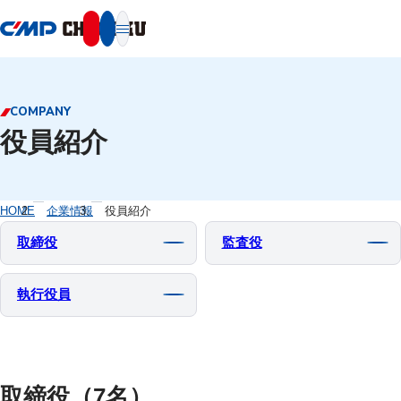
本文へ移動
COMPANY
役員紹介
HOME
企業情報
役員紹介
取締役
監査役
執行役員
取締役（7名）