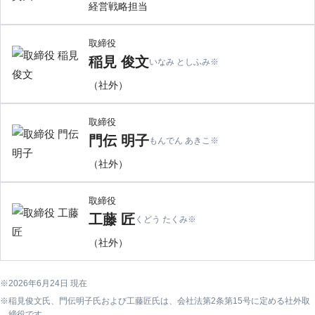
経営戦略担当
取締役
稲見 俊文
いなみ としふみ
※
（社外）
取締役
門伝 明子
もんでん あきこ
※
（社外）
取締役
工藤 匠
くどう たくみ
※
（社外）
2026年6月24日 現在
稲見俊文氏、門伝明子氏および工藤匠氏は、会社法第2条第15号に定める社外取
締役です。