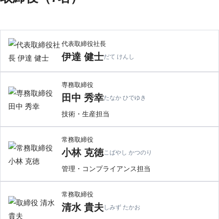
代表取締役社長
伊達 健士
だて けんし
専務取締役
田中 秀幸
たなか ひでゆき
技術・生産担当
常務取締役
小林 克徳
こばやし かつのり
管理・コンプライアンス担当
常務取締役
清水 貴夫
しみず たかお