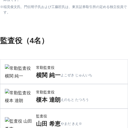
稲見俊文氏、門伝明子氏および工藤匠氏は、東京証券取引所の定める独立役員で
す。
監査役（4名）
常勤監査役
横関 純一
よこぜき じゅんいち
常勤監査役
榎本 達朗
えのもと たつろう
監査役
山田 希恵
やまだ きえ
※