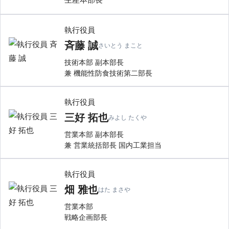
執行役員
斉藤 誠
さいとう まこと
技術本部 副本部長
兼 機能性防食技術第二部長
執行役員
三好 拓也
みよし たくや
営業本部 副本部長
兼 営業統括部長 国内工業担当
執行役員
畑 雅也
はた まさや
営業本部
戦略企画部長