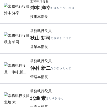
常務執行役員
沖本 洋幸
おきもと ひろゆき
技術本部長
常務執行役員
秋山 耕司
あきやま こうじ
営業本部長
常務執行役員
仲村 新二
なかむら しんじ
管理本部長
常務執行役員
北焼 素
きたやき もと
生産本部長