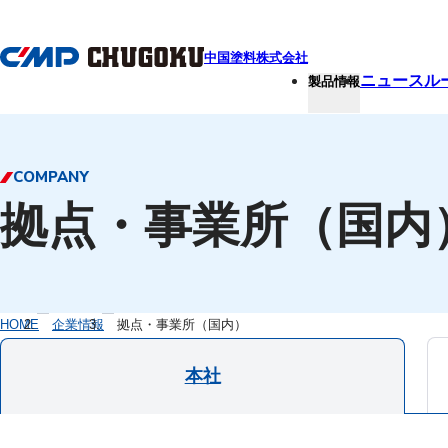
本文へ移動
中国塗料株式会社
ニュースル
製品情報
COMPANY
拠点・事業所（国内
HOME
企業情報
拠点・事業所（国内）
本社