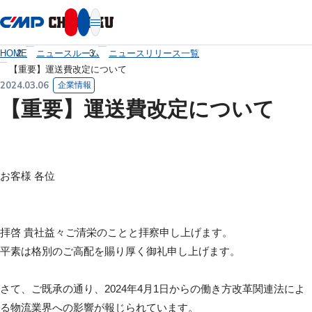
本文へ移動
HOME
ニュースルーム
ニュースリリース一覧
【重要】運送費改定について
2024.03.06
企業情報
【重要】運送費改定について
お客様 各位
拝啓 貴社益々ご清栄のことと拝察申し上げます。
平素は格別のご高配を賜り厚く御礼申し上げます。
さて、ご既承の通り、2024年4月1日からの働き方改革関連法によ
る物流業界への影響が報じられています。