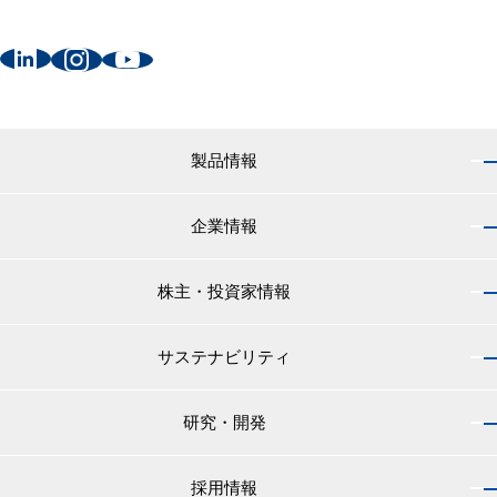
製品情報
企業情報
製品情報 トップ
船舶用塗料分野
株主・投資家情報
企業情報 トップ
外航船・内航船用塗料
社長のご挨拶
小型船舶・漁船用塗料・漁網用防汚剤
サステナビリティ
株主・投資家情報 トップ
経営理念
プレジャーボート・ヨット用塗料
IRニュース
役員紹介
研究・開発
サステナビリティ トップ
工業用塗料分野
経営方針
会社概要
マテリアリティ
IRライブラリ
一般構造物・重防食用塗料
沿革
採用情報
研究・開発 トップ
環境