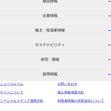
製品情報
企業情報
製品情報 トップ
船舶用塗料分野
株主・投資家情報
企業情報 トップ
外航船・内航船用塗料
社長のご挨拶
小型船舶・漁船用塗料・漁網用防汚剤
サステナビリティ
株主・投資家情報 トップ
経営理念
プレジャーボート・ヨット用塗料
IRニュース
役員紹介
研究・開発
サステナビリティ トップ
工業用塗料分野
経営方針
会社概要
マテリアリティ
IRライブラリ
一般構造物・重防食用塗料
沿革
採用情報
研究・開発 トップ
環境
株主・株式情報
高機能塗料
中国塗料の歴史
中国塗料の技術力
社会
中国塗料ってどんな会社？
ニュースルーム
建材用塗料
お問い合わせ
本社・支店・営業所
採用情報 トップ
ウェビナー
ガバナンス
財務・業績情報
特殊樹脂化学品（軌道用材料）
グループ会社
サイトについて
個人情報保護方針
新卒採用サイト
ESG関連資料
IRカレンダー
コンテナ用塗料
研究所・工場
ソーシャルメディア運用方針
利用者情報の外部送信について
キャリア採用