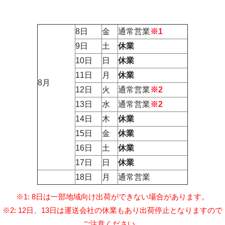
8日
金
通常営業
※1
9日
土
休業
10日
日
休業
11日
月
休業
8月
12日
火
通常営業
※2
13日
水
通常営業
※2
14日
木
休業
15日
金
休業
16日
土
休業
17日
日
休業
18日
月
通常営業
※1: 8日は一部地域向け出荷ができない場合があります。
※2: 12日、13日は運送会社の休業もあり出荷停止となりますので
ご注意ください。