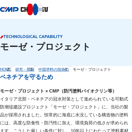
本文へ移動
TECHNOLOGICAL CAPABILITY
モーゼ・プロジェクト
HOME
研究・開発
中国塗料の技術力
モーゼ・プロジェクト
ベネチアを守るため
モーゼ・プロジェクト × CMP（防汚塗料バイオクリン等）
イタリア北部・ベネチアの冠水対策として進められている可動式
防潮堤建設プロジェクト「モーゼ・プロジェクト」に、当社の製
品が採用されました。恒常的に海底に水没している構造物の塗料
には、高度な防食性・防汚性に加え、環境負荷の低さが求められ
ます。こうした厳しい条件に対し、10年以上にわたって塗料素材