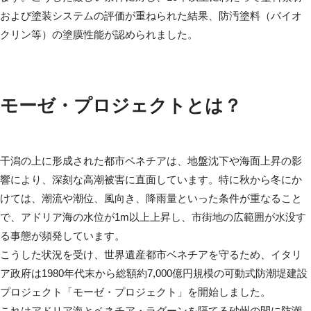
および塗装システムの評価が重ねられた結果、防汚塗料（バイオ
クリン等）の塗膜性能が認められました。
モーゼ・プロジェクトとは？
干潟の上に形成された都市ベネチアは、地盤沈下や海面上昇の影
響により、深刻な高潮被害に直面しています。特に秋から冬にか
けては、潮流や潮位、風向き、降雨量といった条件が重なること
で、アドリア海の水位が1m以上上昇し、市街地の広範囲が水没す
る事態が頻発しています。
こうした状況を受け、世界遺産都市ベネチアを守るため、イタリ
ア政府は1980年代末から総額約7,000億円規模の可動式防潮堤建設
プロジェクト「モーゼ・プロジェクト」を開始しました。
これはアドリア海とベネチア・ラグーンを隔てる砂州の間に防潮