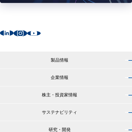
製品情報
企業情報
製品情報 トップ
船舶用塗料分野
株主・投資家情報
企業情報 トップ
外航船・内航船用塗料
社長のご挨拶
小型船舶・漁船用塗料・漁網用防汚剤
サステナビリティ
株主・投資家情報 トップ
経営理念
プレジャーボート・ヨット用塗料
IRニュース
役員紹介
研究・開発
サステナビリティ トップ
工業用塗料分野
経営方針