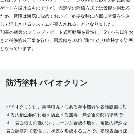
ゲートを設けるものですが、固定型の陸橋方式では景観を損ねる
ため、普段は海底に沈めておいて、必要な時に内部に空気を注入
して浮上させるシステムが導入されることとなりました。
78基の鋼製のフラップ・ゲート式可動堰を建造し、5年から10年お
きに補修塗装工事を行い、同設備を100年間にわたり維持する計画
となっています。
防汚塗料 バイオクリン
バイオクリンは、海洋環境下にある海水機器や各種設備に対
する汚損生物の付着を防止する無毒・無公害の防汚塗料で
す。表面張力の低いシリコーン系合成樹脂を、複数の特殊な
表面調整剤で変性し、塗膜を形成することで、塗膜表面は疎