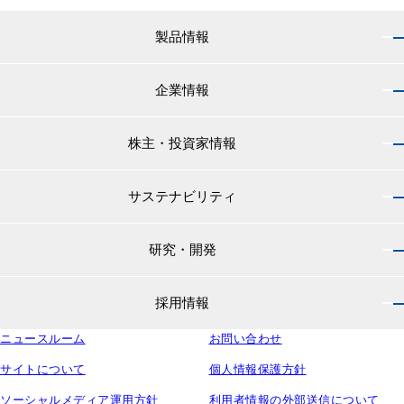
製品情報
企業情報
製品情報 トップ
船舶用塗料分野
株主・投資家情報
企業情報 トップ
外航船・内航船用塗料
社長のご挨拶
小型船舶・漁船用塗料・漁網用防汚剤
サステナビリティ
株主・投資家情報 トップ
経営理念
プレジャーボート・ヨット用塗料
IRニュース
役員紹介
研究・開発
サステナビリティ トップ
工業用塗料分野
経営方針
会社概要
マテリアリティ
IRライブラリ
一般構造物・重防食用塗料
沿革
採用情報
研究・開発 トップ
環境
株主・株式情報
高機能塗料
中国塗料の歴史
中国塗料の技術力
社会
中国塗料ってどんな会社？
ニュースルーム
建材用塗料
お問い合わせ
本社・支店・営業所
採用情報 トップ
ウェビナー
ガバナンス
財務・業績情報
特殊樹脂化学品（軌道用材料）
グループ会社
サイトについて
個人情報保護方針
新卒採用サイト
ESG関連資料
IRカレンダー
コンテナ用塗料
研究所・工場
ソーシャルメディア運用方針
利用者情報の外部送信について