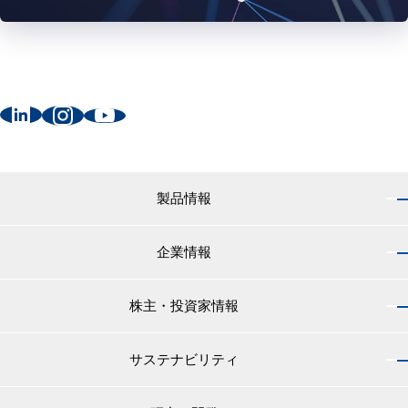
製品情報
企業情報
製品情報 トップ
船舶用塗料分野
株主・投資家情報
企業情報 トップ
外航船・内航船用塗料
社長のご挨拶
小型船舶・漁船用塗料・漁網用防汚剤
サステナビリティ
株主・投資家情報 トップ
経営理念
プレジャーボート・ヨット用塗料
IRニュース
役員紹介