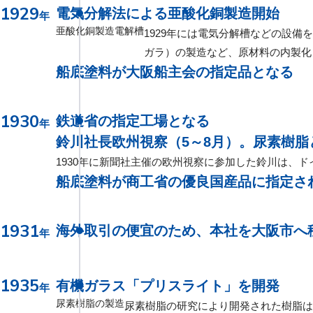
1929
電気分解法による亜酸化銅製造開始
年
亜酸化銅製造電解槽
1929年には電気分解槽などの設
ガラ）の製造など、原材料の内製化
船底塗料が大阪船主会の指定品となる
1930
鉄道省の指定工場となる
年
鈴川社長欧州視察（5～8月）。尿素樹
1930年に新聞社主催の欧州視察に参加した鈴川は、
船底塗料が商工省の優良国産品に指定さ
1931
海外取引の便宜のため、本社を大阪市へ
年
1935
有機ガラス「プリスライト」を開発
年
尿素樹脂の製造
尿素樹脂の研究により開発された樹脂は