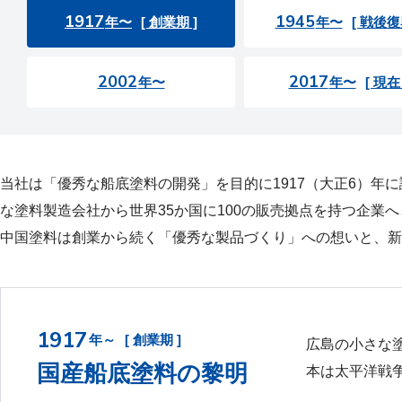
1917
1945
年〜
[ 創業期 ]
年〜
[ 戦後復
2002
2017
年〜
年〜
[ 現在 
当社は「優秀な船底塗料の開発」を目的に1917（大正6）
な塗料製造会社から世界35か国に100の販売拠点を持つ企業
中国塗料は創業から続く「優秀な製品づくり」への想いと、新
1917
年～
[ 創業期 ]
広島の小さな
国産船底塗料の黎明
本は太平洋戦