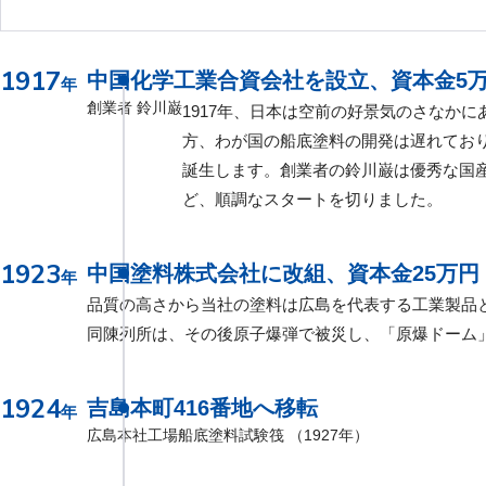
1917
中国化学工業合資会社を設立、資本金5
年
創業者 鈴川巌
1917年、日本は空前の好景気のさなか
方、わが国の船底塗料の開発は遅れてお
誕生します。創業者の鈴川巌は優秀な国
ど、順調なスタートを切りました。
1923
中国塗料株式会社に改組、資本金25万円
年
品質の高さから当社の塗料は広島を代表する工業製品
同陳列所は、その後原子爆弾で被災し、「原爆ドーム
1924
吉島本町416番地へ移転
年
広島本社工場
船底塗料試験筏 （1927年）