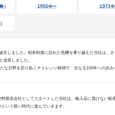
1950
1973
興 ]
年〜
年
]
年に誕生しました。戦前戦後に訪れた危機を乗り越えた当社は、
へと成長しました。
たな分野を切り拓くチャレンジ精神で、次なる100年への歩み
塗料製造会社としてスタートした当社は、輸入品に負けない船
争という暗い時代に進んでいきます。