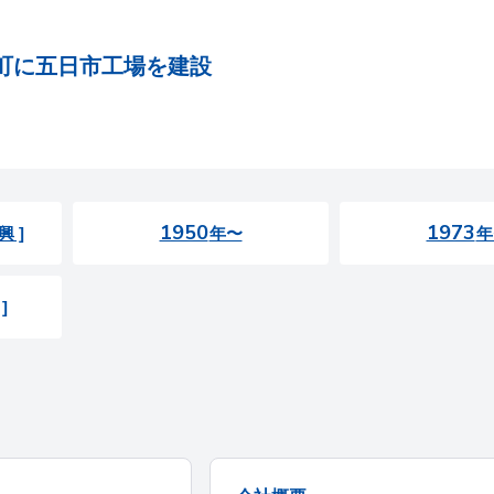
町に五日市工場を建設
1950
1973
興 ]
年〜
年
]