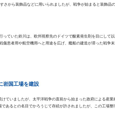
すさから装飾品などに用いられましたが、戦争が始まると装飾品
行っていた鈴川は、欧州視察先のドイツで酸素発生剤を目にして以
戦傷患者用や航空機用へと用途を広げ、艦船の建造が滞った戦争末
に岩国工場を建設
続けていましたが、太平洋戦争の直前から始まった政府による産業
であるとの名目でかろうじて存続が許されましたが、この工場整理に