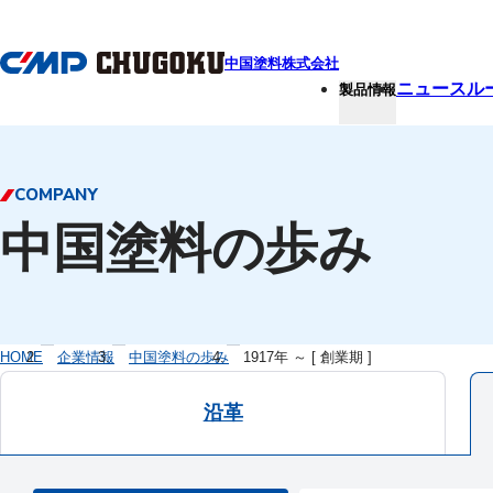
本文へ移動
中国塗料株式会社
ニュースル
製品情報
COMPANY
中国塗料の歩み
HOME
企業情報
中国塗料の歩み
1917年 ～ [ 創業期 ]
沿革