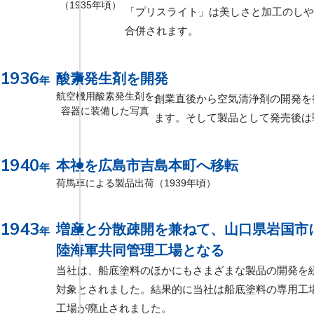
（1935年頃）
「プリスライト」は美しさと加工のしや
合併されます。
1936
酸素発生剤を開発
年
航空機用酸素発生剤を
創業直後から空気清浄剤の開発を
容器に装備した写真
ます。そして製品として発売後は
1940
本社を広島市吉島本町へ移転
年
荷馬車による製品出荷（1939年頃）
1943
増産と分散疎開を兼ねて、山口県岩国市
年
陸海軍共同管理工場となる
当社は、船底塗料のほかにもさまざまな製品の開発を
対象とされました。結果的に当社は船底塗料の専用工場
工場が廃止されました。