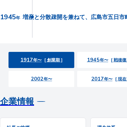
1945
増産と分散疎開を兼ねて、広島市五日市
年
1917
1945
年〜
[ 創業期 ]
年〜
[ 戦後復
2002
2017
年〜
年〜
[ 現在 
企業情報