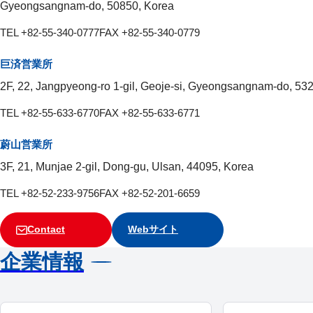
Gyeongsangnam-do, 50850, Korea
TEL +82-55-340-0777
FAX +82-55-340-0779
巨済営業所
2F, 22, Jangpyeong-ro 1-gil, Geoje-si, Gyeongsangnam-do, 53
TEL +82-55-633-6770
FAX +82-55-633-6771
蔚山営業所
3F, 21, Munjae 2-gil, Dong-gu, Ulsan, 44095, Korea
TEL +82-52-233-9756
FAX +82-52-201-6659
Contact
Webサイト
企業情報