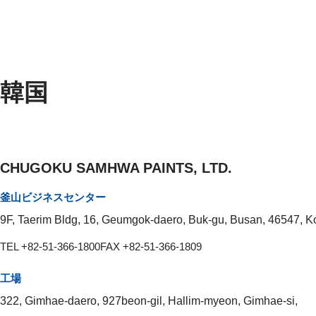
韓国
CHUGOKU SAMHWA PAINTS, LTD.
釜山ビジネスセンター
9F, Taerim Bldg, 16, Geumgok-daero, Buk-gu, Busan, 46547, K
TEL +82-51-366-1800
FAX +82-51-366-1809
工場
322, Gimhae-daero, 927beon-gil, Hallim-myeon, Gimhae-si,