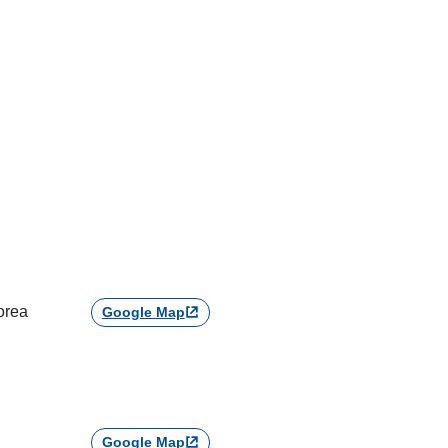
orea
Google Map
Google Map