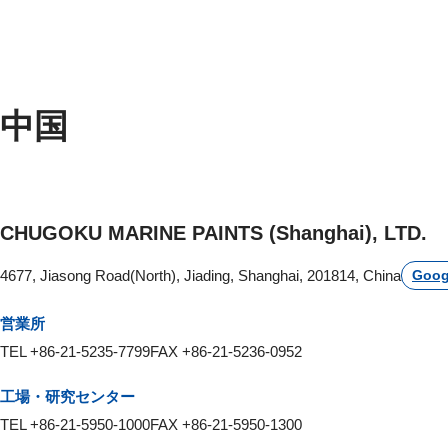
中国
CHUGOKU MARINE PAINTS (Shanghai), LTD.
4677, Jiasong Road(North), Jiading, Shanghai, 201814, China
Goog
営業所
TEL +86-21-5235-7799
FAX +86-21-5236-0952
工場・研究センター
TEL +86-21-5950-1000
FAX +86-21-5950-1300