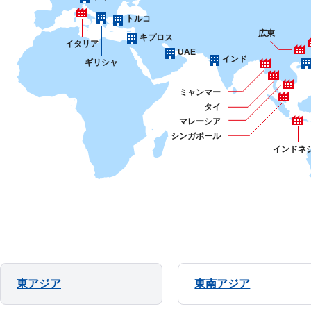
トルコ
広東
キプロス
イタリア
UAE
インド
ギリシャ
ミャンマー
タイ
マレーシア
シンガポール
インドネ
東アジア
東南アジア