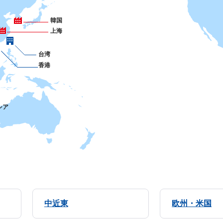
韓国
上海
台湾
香港
シア
中近東
欧州・米国