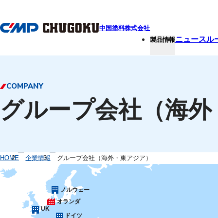
本文へ移動
中国塗料株式会社
ニュースル
製品情報
COMPANY
グループ会社（海外
HOME
企業情報
グループ会社（海外・東アジア）
ノルウェー
オランダ
UK
ドイツ