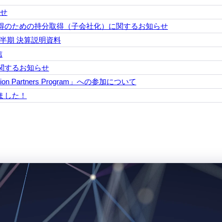
らせ
得のための持分取得（子会社化）に関するお知らせ
3四半期 決算説明資料
信
関するお知らせ
vation Partners Program」への参加について
ました！