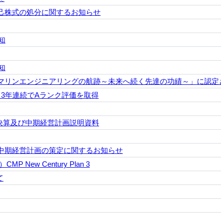
己株式の処分に関するお知らせ
知
知
マリンエンジニアリングの航跡～未来へ続く先達の功績～」に認定
3年連続でAランク評価を取得
通期決算及び中期経営計画説明資料
中期経営計画の策定に関するお知らせ
 New Century Plan 3
て