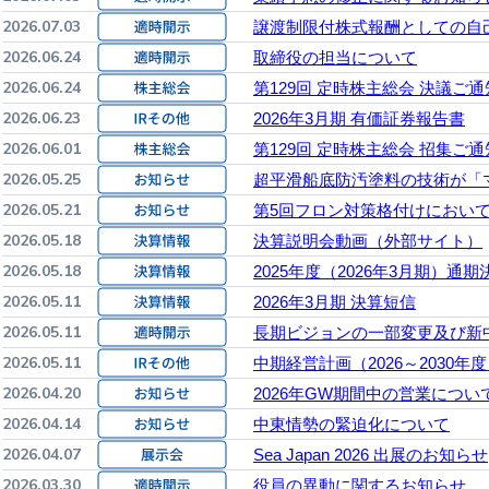
2026.07.03
譲渡制限付株式報酬としての自
2026.06.24
取締役の担当について
2026.06.24
第129回 定時株主総会 決議ご通
2026.06.23
2026年3月期 有価証券報告書
2026.06.01
第129回 定時株主総会 招集ご通
2026.05.25
超平滑船底防汚塗料の技術が「
2026.05.21
第5回フロン対策格付けにおいて
2026.05.18
決算説明会動画（外部サイト）
2026.05.18
2025年度（2026年3月期）
2026.05.11
2026年3月期 決算短信
2026.05.11
長期ビジョンの一部変更及び新
2026.05.11
中期経営計画（2026～2030年度）CMP
2026.04.20
2026年GW期間中の営業につい
2026.04.14
中東情勢の緊迫化について
2026.04.07
Sea Japan 2026 出展のお知らせ
2026.03.30
役員の異動に関するお知らせ