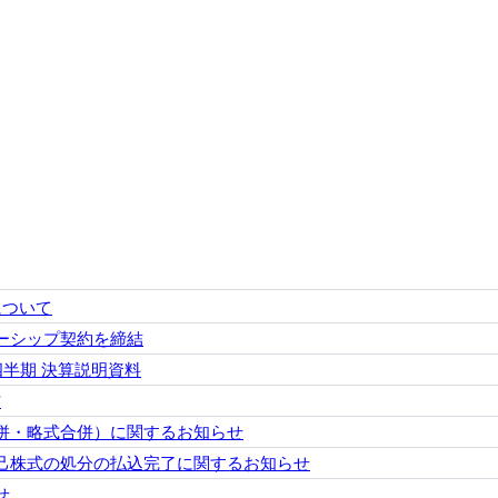
について
ーシップ契約を締結
1四半期 決算説明資料
信
併・略式合併）に関するお知らせ
己株式の処分の払込完了に関するお知らせ
せ