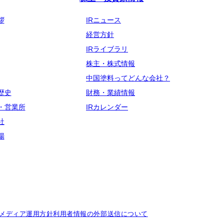
拶
IRニュース
経営方針
IRライブラリ
株主・株式情報
中国塗料ってどんな会社？
歴史
財務・業績情報
・営業所
IRカレンダー
社
場
メディア運用方針
利用者情報の外部送信について